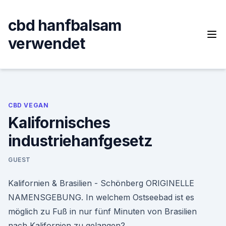
Skip
to
cbd hanfbalsam
content
verwendet
CBD VEGAN
Kalifornisches
industriehanfgesetz
GUEST
Kalifornien & Brasilien - Schönberg ORIGINELLE
NAMENSGEBUNG. In welchem Ostseebad ist es
möglich zu Fuß in nur fünf Minuten von Brasilien
nach Kalifornien zu gelangen?