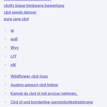
cbdfx blaue himbeere bewertung
cbd seeds denver
pure jane cbd
gi
euIF
Wyv
rJY
xIK
Wildflower cbd-logo
Austins antwort cbd tinktur
Kannst du cbd öl mit prozac nehmen_
Cbd öl und borderline-persönlichkeitsstörung