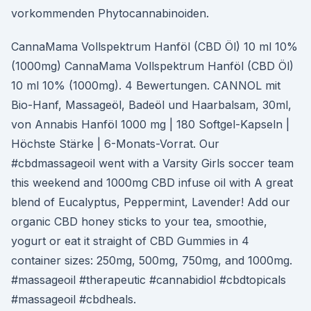
vorkommenden Phytocannabinoiden.
CannaMama Vollspektrum Hanföl (CBD Öl) 10 ml 10%
(1000mg) CannaMama Vollspektrum Hanföl (CBD Öl)
10 ml 10% (1000mg). 4 Bewertungen. CANNOL mit
Bio-Hanf, Massageöl, Badeöl und Haarbalsam, 30ml,
von Annabis Hanföl 1000 mg | 180 Softgel-Kapseln |
Höchste Stärke | 6-Monats-Vorrat. Our
#cbdmassageoil went with a Varsity Girls soccer team
this weekend and 1000mg CBD infuse oil with A great
blend of Eucalyptus, Peppermint, Lavender! Add our
organic CBD honey sticks to your tea, smoothie,
yogurt or eat it straight of CBD Gummies in 4
container sizes: 250mg, 500mg, 750mg, and 1000mg.
#massageoil #therapeutic #cannabidiol #cbdtopicals
#massageoil #cbdheals.