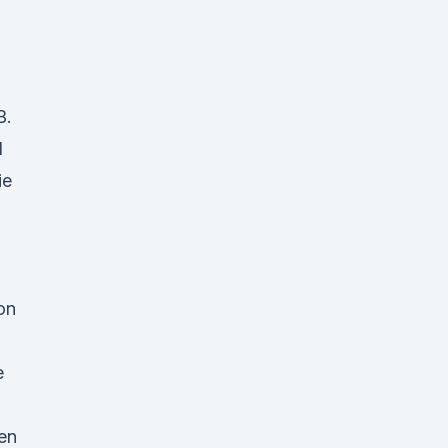
B.
d
ie
on
e
en