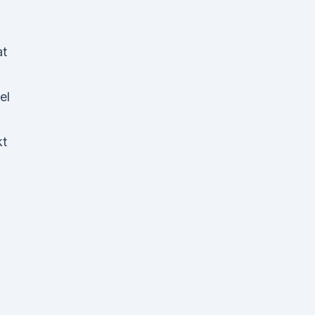
l
at
el
kt