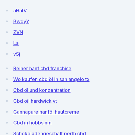
aHatV
BwdyY
ZVN
La
vSj
Reiner hanf cbd franchise
Wo kaufen cbd öl in san angelo tx
Cbd öl und konzentration
Cbd oil hardwick vt
Cannapure hanföl hautcreme
Cbd in hobbs nm
Schokoladengeschäft perth cbd