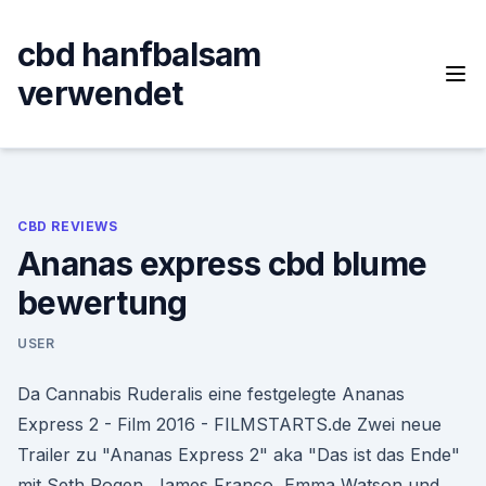
Skip
to
cbd hanfbalsam
content
verwendet
CBD REVIEWS
Ananas express cbd blume
bewertung
USER
Da Cannabis Ruderalis eine festgelegte Ananas
Express 2 - Film 2016 - FILMSTARTS.de Zwei neue
Trailer zu "Ananas Express 2" aka "Das ist das Ende"
mit Seth Rogen, James Franco, Emma Watson und