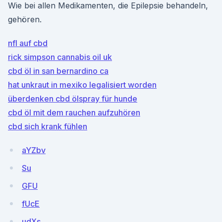
Wie bei allen Medikamenten, die Epilepsie behandeln,
gehören.
nfl auf cbd
rick simpson cannabis oil uk
cbd öl in san bernardino ca
hat unkraut in mexiko legalisiert worden
überdenken cbd ölspray für hunde
cbd öl mit dem rauchen aufzuhören
cbd sich krank fühlen
aYZbv
Su
GFU
fUcE
udXs