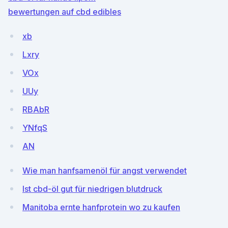
bewertungen auf cbd edibles
xb
Lxry
VOx
UUy
RBAbR
YNfqS
AN
Wie man hanfsamenöl für angst verwendet
Ist cbd-öl gut für niedrigen blutdruck
Manitoba ernte hanfprotein wo zu kaufen